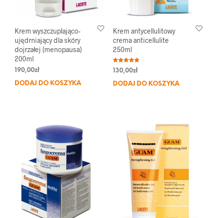
Krem wyszczuplająco-
Krem antycellulitowy
ujędrniający dla skóry
crema anticellulite
dojrzałej (menopausa)
250ml
200ml
Oceniono
190,00
zł
130,00
zł
5.00
na 5
DODAJ DO KOSZYKA
DODAJ DO KOSZYKA