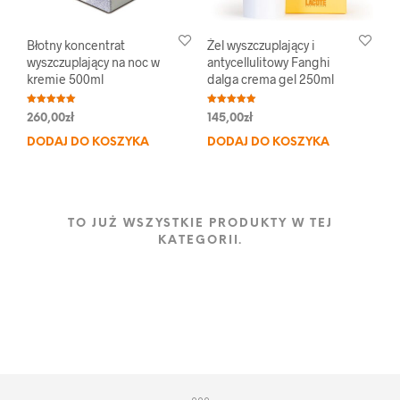
Błotny koncentrat
Żel wyszczuplający i
wyszczuplający na noc w
antycellulitowy Fanghi
kremie 500ml
dalga crema gel 250ml
Oceniono
Oceniono
260,00
zł
145,00
zł
5.00
5.00
na 5
na 5
DODAJ DO KOSZYKA
DODAJ DO KOSZYKA
TO JUŻ WSZYSTKIE PRODUKTY W TEJ
KATEGORII.