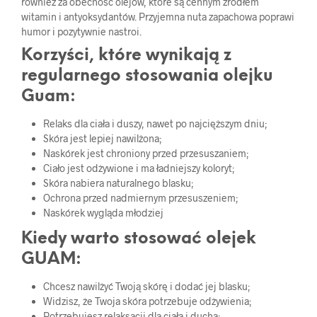
również za obecność olejów, które są cennym źródłem
witamin i antyoksydantów. Przyjemna nuta zapachowa poprawi
humor i pozytywnie nastroi.
Korzyści, które wynikają z
regularnego stosowania olejku
Guam:
Relaks dla ciała i duszy, nawet po najcięższym dniu;
Skóra jest lepiej nawilżona;
Naskórek jest chroniony przed przesuszaniem;
Ciało jest odżywione i ma ładniejszy koloryt;
Skóra nabiera naturalnego blasku;
Ochrona przed nadmiernym przesuszeniem;
Naskórek wygląda młodziej
Kiedy warto stosować olejek
GUAM:
Chcesz nawilżyć Twoją skórę i dodać jej blasku;
Widzisz, że Twoja skóra potrzebuje odżywienia;
Potrzebujesz relaksacji dla ciała i ducha;