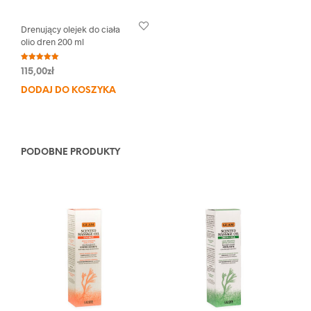
Drenujący olejek do ciała
olio dren 200 ml
Oceniono
115,00
zł
5.00
na 5
DODAJ DO KOSZYKA
PODOBNE PRODUKTY