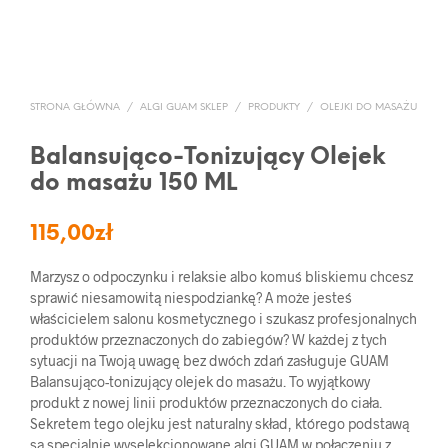
STRONA GŁÓWNA
/
ALGI GUAM SKLEP
/
PRODUKTY
/
OLEJKI DO MASAŻU
Balansująco-Tonizujący Olejek
do masażu 150 ML
115,00
zł
Marzysz o odpoczynku i relaksie albo komuś bliskiemu chcesz
sprawić niesamowitą niespodziankę? A może jesteś
właścicielem salonu kosmetycznego i szukasz profesjonalnych
produktów przeznaczonych do zabiegów? W każdej z tych
sytuacji na Twoją uwagę bez dwóch zdań zasługuje GUAM
Balansująco-tonizujący olejek do masażu. To wyjątkowy
produkt z nowej linii produktów przeznaczonych do ciała.
Sekretem tego olejku jest naturalny skład, którego podstawą
są specjalnie wyselekcjonowane algi GUAM w połączeniu z