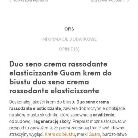
POPRZEDNI PRODUKT
NASTĘPNY PRODUKT
OPIS
INFORMACJE DODATKOWE
OPINIE (3)
Duo seno crema rassodante
elasticizzante Guam krem do
biustu duo seno crema
rassodante elasticizzante
Doskonałej jakości krem do biustu
Duo seno crema
rassodante
elasticizzante
, zawiera dobroczynnie działające
na skórę biustu składniki, które zapewniają
nawilżenie
,
odbudowę i
regenerację skóry
. Preparat można stosować w
przypadku zauważenia, że piersi zaczynają tracić swój dawny,
atrakcyjny wygląd.
Krem do biustu
,
marki
Guam
, bardzo łatwo