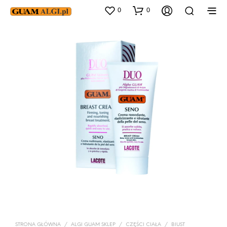
0
0
STRONA GŁÓWNA
/
ALGI GUAM SKLEP
/
CZĘŚCI CIAŁA
/
BIUST