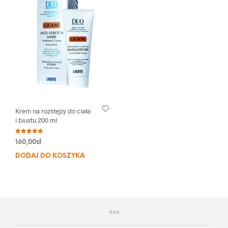
Krem na rozstępy do ciała
i biustu 200 ml
Oceniono
160,00
zł
5.00
na 5
DODAJ DO KOSZYKA