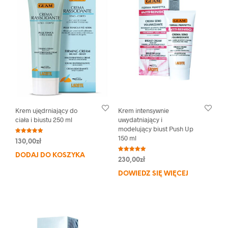
Krem ujędrniający do
Krem intensywnie
ciała i biustu 250 ml
uwydatniający i
modelujący biust Push Up
150 ml
Oceniono
130,00
zł
5.00
na 5
DODAJ DO KOSZYKA
Oceniono
230,00
zł
5.00
na 5
DOWIEDZ SIĘ WIĘCEJ