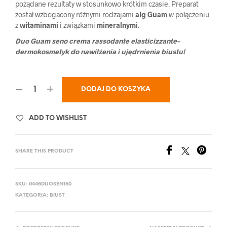
pożądane rezultaty w stosunkowo krótkim czasie. Preparat
został wzbogacony różnymi rodzajami
alg Guam
w połączeniu
z
witaminami
i związkami
mineralnymi
.
Duo Guam seno crema rassodante elasticizzante–
dermokosmetyk do nawilżenia i ujędrnienia biustu!
DODAJ DO KOSZYKA
ADD TO WISHLIST
SHARE THIS PRODUCT
SKU:
0445DUOSEN150
KATEGORIA:
BIUST