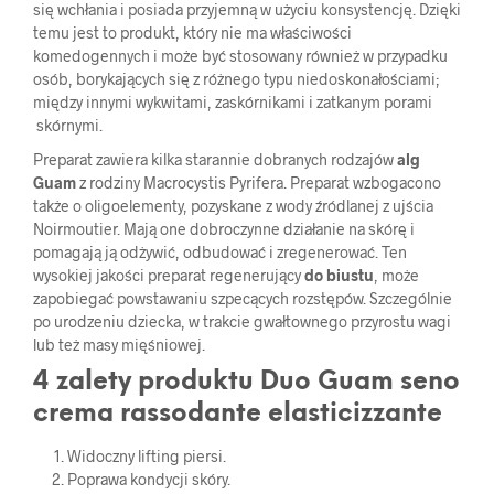
się wchłania i posiada przyjemną w użyciu konsystencję. Dzięki
temu jest to produkt, który nie ma właściwości
komedogennych i może być stosowany również w przypadku
osób, borykających się z różnego typu niedoskonałościami;
między innymi wykwitami, zaskórnikami i zatkanym porami
skórnymi.
Preparat zawiera kilka starannie dobranych rodzajów
alg
Guam
z rodziny Macrocystis Pyrifera. Preparat wzbogacono
także o oligoelementy, pozyskane z wody źródlanej z ujścia
Noirmoutier. Mają one dobroczynne działanie na skórę i
pomagają ją odżywić, odbudować i zregenerować. Ten
wysokiej jakości preparat regenerujący
do biustu
, może
zapobiegać powstawaniu szpecących rozstępów. Szczególnie
po urodzeniu dziecka, w trakcie gwałtownego przyrostu wagi
lub też masy mięśniowej.
4 zalety produktu Duo Guam seno
crema rassodante elasticizzante
Widoczny lifting piersi.
Poprawa kondycji skóry.