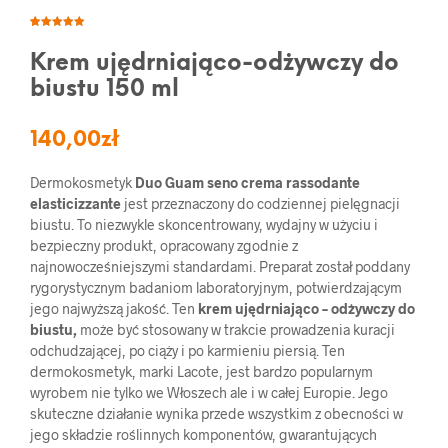
Oceniony
3
5.00
na 5
na
Krem ujędrniająco-odżywczy do
podstawie
ocen
biustu 150 ml
klientów
140,00
zł
Dermokosmetyk
Duo Guam seno crema rassodante
elasticizzante
jest przeznaczony do codziennej pielęgnacji
biustu. To niezwykle skoncentrowany, wydajny w użyciu i
bezpieczny produkt, opracowany zgodnie z
najnowocześniejszymi standardami. Preparat został poddany
rygorystycznym badaniom laboratoryjnym, potwierdzającym
jego najwyższą jakość. Ten
krem ujędrniająco – odżywczy do
biustu,
może być stosowany w trakcie prowadzenia kuracji
odchudzającej, po ciąży i po karmieniu piersią. Ten
dermokosmetyk, marki Lacote, jest bardzo popularnym
wyrobem nie tylko we Włoszech ale i w całej Europie. Jego
skuteczne działanie wynika przede wszystkim z obecności w
jego składzie roślinnych komponentów, gwarantujących