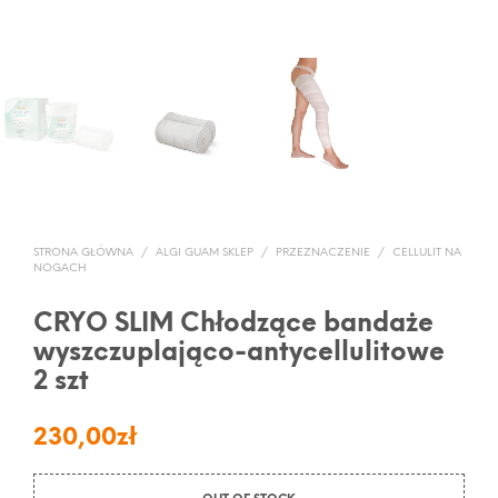
STRONA GŁÓWNA
/
ALGI GUAM SKLEP
/
PRZEZNACZENIE
/
CELLULIT NA
NOGACH
CRYO SLIM Chłodzące bandaże
wyszczuplająco-antycellulitowe
2 szt
230,00
zł