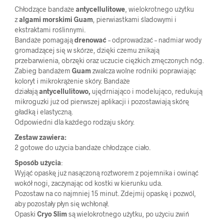
Chłodzące bandaże
antycellulitowe
, wielokrotnego użytku
z
algami morskimi Guam
, pierwiastkami śladowymi i
ekstraktami roślinnymi.
Bandaże pomagają
drenować
– odprowadzać – nadmiar wody
gromadzącej się w skórze, dzięki czemu znikają
przebarwienia, obrzęki oraz uczucie ciężkich zmęczonych nóg.
Zabieg bandażem
Guam
zwalcza wolne rodniki poprawiając
koloryt i mikrokrążenie skóry. Bandaże
działają
antycellulitowo,
ujędrniająco i modelująco, redukują
mikroguzki już od pierwszej aplikacji i pozostawiają skórę
gładką i elastyczną.
Odpowiedni dla każdego rodzaju skóry.
Zestaw zawiera:
2 gotowe do użycia bandaże chłodzące ciało.
Sposób użycia
:
Wyjąć opaskę już nasączoną roztworem z pojemnika i owinąć
wokół nogi, zaczynając od kostki w kierunku uda.
Pozostaw na co najmniej 15 minut. Zdejmij opaskę i pozwól,
aby pozostały płyn się wchłonął.
Opaski
Cryo Slim
są wielokrotnego użytku, po użyciu zwiń