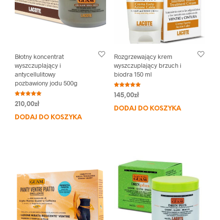
Błotny koncentrat
Rozgrzewający krem
wyszczuplający i
wyszczuplający brzuch i
antycellulitowy
biodra 150 ml
pozbawiony jodu 500g
Oceniono
145,00
zł
5.00
Oceniono
na 5
210,00
zł
5.00
DODAJ DO KOSZYKA
na 5
DODAJ DO KOSZYKA