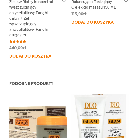
Zestaw Błotny koncentrat
Balansująco-Tonizujący
wyszczuplający i
Olejek do masażu 150 ML
antycellulitowy Fanghi
115,00
zł
dalga + Żel
DODAJ DO KOSZYKA
wyszczuplający i
antycellulitowy Fanghi
dalga gel
Oceniono
440,00
zł
5.00
na 5
DODAJ DO KOSZYKA
PODOBNE PRODUKTY