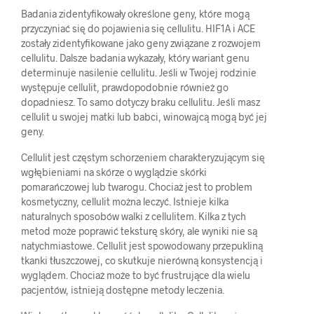
Badania zidentyfikowały określone geny, które mogą
przyczyniać się do pojawienia się cellulitu. HIF1A i ACE
zostały zidentyfikowane jako geny związane z rozwojem
cellulitu. Dalsze badania wykazały, który wariant genu
determinuje nasilenie cellulitu. Jeśli w Twojej rodzinie
występuje cellulit, prawdopodobnie również go
dopadniesz. To samo dotyczy braku cellulitu. Jeśli masz
cellulit u swojej matki lub babci, winowajcą mogą być jej
geny.
Cellulit jest częstym schorzeniem charakteryzującym się
wgłębieniami na skórze o wyglądzie skórki
pomarańczowej lub twarogu. Chociaż jest to problem
kosmetyczny, cellulit można leczyć. Istnieje kilka
naturalnych sposobów walki z cellulitem. Kilka z tych
metod może poprawić teksturę skóry, ale wyniki nie są
natychmiastowe. Cellulit jest spowodowany przepukliną
tkanki tłuszczowej, co skutkuje nierówną konsystencją i
wyglądem. Chociaż może to być frustrujące dla wielu
pacjentów, istnieją dostępne metody leczenia.