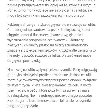
pasma pokazują zmarszczki lepiej niż te, które się krzyżują.
Ponadto hormony kobiece nie są przyczyną cellulitu, ale
mogą być czynnikiem przyczyniającym się do tego.
Faktem jest, że genetyka odgrywa rolę w rozwoju cellulitu.
Choroba jest spowodowana przez tkankę łączną, która
ciągnie komórki tłuszczowe, tworząc wgłębienia i
wybrzuszenia przypominające twarożek. Chirurdzy
plastyczni, chirurdzy plastyczni twarzy i dermatolodzy
zmagają się z leczeniem guzków i guzków. Ale genetyka to
nie jedyny powód rozwoju cellulitu. Dieta również może
odgrywać pewną rolę.
Na rozwój cellulitu wpływają różne czynniki. Rolę odgrywają
genetyka, styl życia i profile hormonalne. Jednak cellulit
może być również wywołany przez pewne czynniki związane
ze stylem życia i dietą. Należy pamiętać, że cellulit może
rozwinąć się u osób, które poza tym są sprawne i mają
idealną skórę. Nie ma jednego niezawodnego sposobu
zapobiegania lub eliminowania cellulitu, ale te czynniki
mogą się przyczynić.