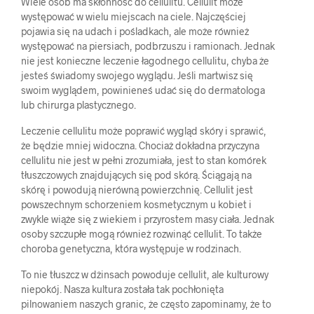
Wiele osób ma skłonność do cellulitu. Cellulit może
występować w wielu miejscach na ciele. Najczęściej
pojawia się na udach i pośladkach, ale może również
występować na piersiach, podbrzuszu i ramionach. Jednak
nie jest konieczne leczenie łagodnego cellulitu, chyba że
jesteś świadomy swojego wyglądu. Jeśli martwisz się
swoim wyglądem, powinieneś udać się do dermatologa
lub chirurga plastycznego.
Leczenie cellulitu może poprawić wygląd skóry i sprawić,
że będzie mniej widoczna. Chociaż dokładna przyczyna
cellulitu nie jest w pełni zrozumiała, jest to stan komórek
tłuszczowych znajdujących się pod skórą. Ściągają na
skórę i powodują nierówną powierzchnię. Cellulit jest
powszechnym schorzeniem kosmetycznym u kobiet i
zwykle wiąże się z wiekiem i przyrostem masy ciała. Jednak
osoby szczupłe mogą również rozwinąć cellulit. To także
choroba genetyczna, która występuje w rodzinach.
To nie tłuszcz w dżinsach powoduje cellulit, ale kulturowy
niepokój. Nasza kultura została tak pochłonięta
pilnowaniem naszych granic, że często zapominamy, że to