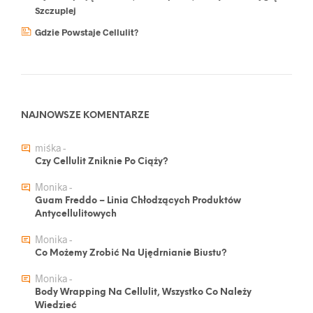
Szczuplej
Gdzie Powstaje Cellulit?
NAJNOWSZE KOMENTARZE
miśka
-
Czy Cellulit Zniknie Po Ciąży?
Monika
-
Guam Freddo – Linia Chłodzących Produktów
Antycellulitowych
Monika
-
Co Możemy Zrobić Na Ujędrnianie Biustu?
Monika
-
Body Wrapping Na Cellulit, Wszystko Co Należy
Wiedzieć