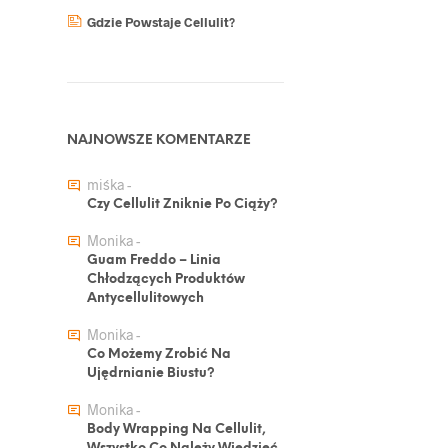
Gdzie Powstaje Cellulit?
NAJNOWSZE KOMENTARZE
miśka
-
Czy Cellulit Zniknie Po Ciąży?
Monika
-
Guam Freddo – Linia
Chłodzących Produktów
Antycellulitowych
Monika
-
Co Możemy Zrobić Na
Ujędrnianie Biustu?
j
Monika
-
Body Wrapping Na Cellulit,