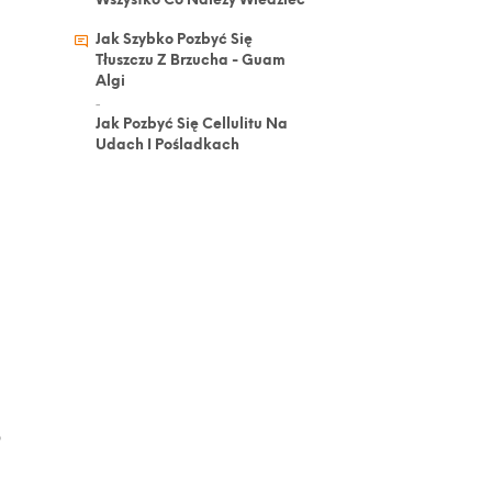
Wszystko Co Należy Wiedzieć
Jak Szybko Pozbyć Się
Tłuszczu Z Brzucha - Guam
Algi
-
Jak Pozbyć Się Cellulitu Na
Udach I Pośladkach
o