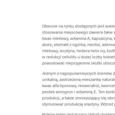
Obecnie na rynku dostępnych jest wie
stosowania miejscowego zawiera takie s
kwas mlekowy, witamina A, kapsaicyna, 
aloes, ekstrakt z ogórka, mentol, adenoz
mlekowy, lecytyna, hedera helix ivy, bi
w redukcji cellulitu u dużej liczby kobie
powodować nieprzyjemne skutki uboczne,
Jednym z najpopularniejszych kremów do 
unikalną, zastrzeżoną mieszankę natural
kwas alfa liponowy, resweratrol, kwercet
pestek winogron i witaminę E. Ten konk
produkcji, a także zmniejszający się o
stymulować produkcję elastyny. Wzrost 
Kolejny krem redukujący cellulit dostęp