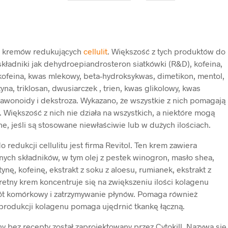
le kremów redukujących
cellulit
. Większość z tych produktów do
kładniki jak dehydroepiandrosteron siatkówki (R&D), kofeina,
kofeina, kwas mlekowy, beta-hydroksykwas, dimetikon, mentol,
yna, triklosan, dwusiarczek , trien, kwas glikolowy, kwas
oflawonoidy i dekstroza. Wykazano, że wszystkie z nich pomagają
t. Większość z nich nie działa na wszystkich, a niektóre mogą
 jeśli są stosowane niewłaściwie lub w dużych ilościach.
redukcji cellulitu jest firma Revitol. Ten krem zawiera
nych składników, w tym olej z pestek winogron, masło shea,
ynę, kofeinę, ekstrakt z soku z aloesu, rumianek, ekstrakt z
retny krem koncentruje się na zwiększeniu ilości kolagenu
brót komórkowy i zatrzymywanie płynów. Pomaga również
produkcji kolagenu pomaga ujędrnić tkankę łączną.
ny bez recepty został zaprojektowany przez Cytokill. Nazywa się