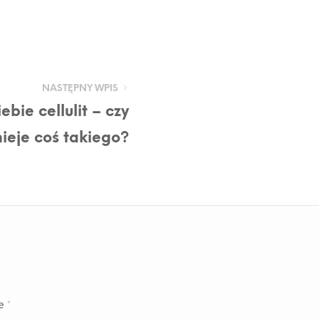
NASTĘPNY WPIS
bie cellulit – czy
ieje coś takiego?
ne
*