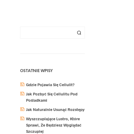
K
T
Ó
W
W
K
O
S
Z
Y
K
U
.
OSTATNIE WPISY
Gdzie Pojawia Się Cellulit?
Jak Pozbyć Się Cellulitu Pod
Pośladkami
Jak Naturalnie Usunąć Rozstępy
Wyszczuplające Lustro, Które
Sprawi, Że Będziesz Wyglądać
Szczuplej