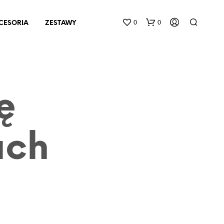
0
0
CESORIA
ZESTAWY
ę
ach
B
R
A
K
P
R
O
D
U