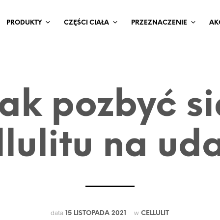
PRODUKTY
CZĘŚCI CIAŁA
PRZEZNACZENIE
AK
Jak pozbyć si
llulitu na ud
data
w
15 LISTOPADA 2021
CELLULIT