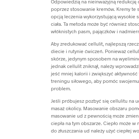
Odpowiedzią na nieinwazyjną redukcję ce
poprzez stosowanie kremów. Kremy te są
opcją leczenia wykorzystującą wysokie 
ciała. Ta metoda może być również stos
włóknistych pasm, pajączków i nadmier
Aby zredukować cellulit, najlepszą rzec
diecie i rutynie ćwiczeń. Ponieważ cel
skórze, jedynym sposobem na wyeliminow
jednak cellulit zniknął, należy wprowad
jeść mniej kalorii i zwiększyć aktywność
treningu siłowego, aby pomóc swojemu 
problem.
Jeśli próbujesz pozbyć się cellulitu na 
masaż okolicy. Masowanie obszaru pomo
masowanie ud z pewnością może zmienić 
ciepła na tym obszarze. Ciepło może w 
do złuszczania ud należy użyć ciepłej wo