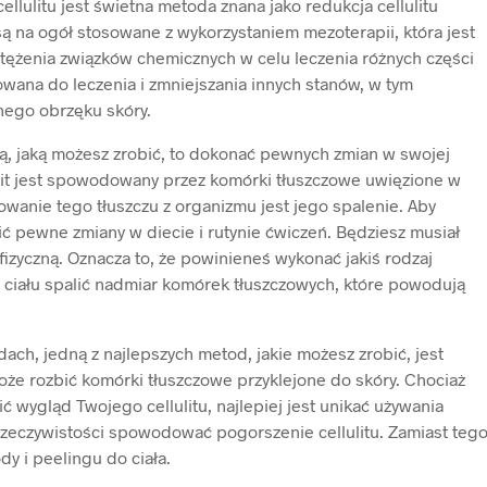
llulitu jest świetna metoda znana jako redukcja cellulitu
 na ogół stosowane z wykorzystaniem mezoterapii, która jest
stężenia związków chemicznych w celu leczenia różnych części
owana do leczenia i zmniejszania innych stanów, w tym
nego obrzęku skóry.
zą, jaką możesz zrobić, to dokonać pewnych zmian w swojej
lulit jest spowodowany przez komórki tłuszczowe uwięzione w
anie tego tłuszczu z organizmu jest jego spalenie. Aby
zić pewne zmiany w diecie i rutynie ćwiczeń. Będziesz musiał
 fizyczną. Oznacza to, że powinieneś wykonać jakiś rodzaj
ciału spalić nadmiar komórek tłuszczowych, które powodują
udach, jedną z najlepszych metod, jakie możesz zrobić, jest
że rozbić komórki tłuszczowe przyklejone do skóry. Chociaż
wygląd Twojego cellulitu, najlepiej jest unikać używania
rzeczywistości spowodować pogorszenie cellulitu. Zamiast teg
dy i peelingu do ciała.