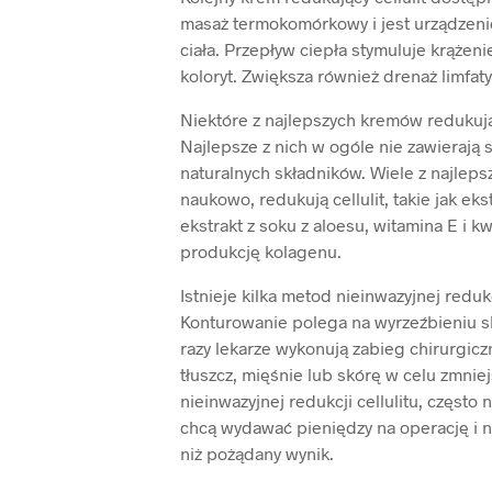
masaż termokomórkowy i jest urządzeni
ciała. Przepływ ciepła stymuluje krążen
koloryt. Zwiększa również drenaż limfaty
Niektóre z najlepszych kremów redukując
Najlepsze z nich w ogóle nie zawierają 
naturalnych składników. Wiele z najlep
naukowo, redukują cellulit, takie jak ek
ekstrakt z soku z aloesu, witamina E i k
produkcję kolagenu.
Istnieje kilka metod nieinwazyjnej redukc
Konturowanie polega na wyrzeźbieniu s
razy lekarze wykonują zabieg chirurgicz
tłuszcz, mięśnie lub skórę w celu zmnie
nieinwazyjnej redukcji cellulitu, częst
chcą wydawać pieniędzy na operację i n
niż pożądany wynik.