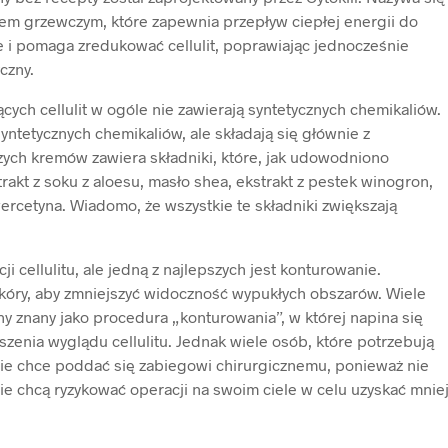
em grzewczym, które zapewnia przepływ ciepłej energii do
ie i pomaga zredukować cellulit, poprawiając jednocześnie
czny.
ych cellulit w ogóle nie zawierają syntetycznych chemikaliów.
syntetycznych chemikaliów, ale składają się głównie z
szych kremów zawiera składniki, które, jak udowodniono
strakt z soku z aloesu, masło shea, ekstrakt z pestek winogron,
wercetyna. Wiadomo, że wszystkie te składniki zwiększają
ji cellulitu, ale jedną z najlepszych jest konturowanie.
kóry, aby zmniejszyć widoczność wypukłych obszarów. Wiele
ny znany jako procedura „konturowania”, w której napina się
jszenia wyglądu cellulitu. Jednak wiele osób, które potrzebują
o nie chce poddać się zabiegowi chirurgicznemu, ponieważ nie
ie chcą ryzykować operacji na swoim ciele w celu uzyskać mnie