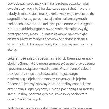
powodować swędzący krem na rozstępy. Łożysko i płyn
owodniowy mogą być bardzo swędzące i drażniące dla
młodych matek. Jeśli masz jakiekolwiek wątpliwości co do
sugestii lekarza, porozmawiaj z nim o alternatywnych
metodach leczenia konkretnych problemów z rozstępami.
Niektóre kobiety łagodzą swędzenie, stosując zwykły,
bezzapachowy aloes lub masło kakaowe na dotknięte
obszary. Możesz również spróbować nałożyć balsam z
witaminą E lub bezzapachowy krem ziołowy na dotkniętą
skórę.
Lekarz może zalecić specjalną maść lub krem zawierający
olejki roślinne, które mogą zmniejszyć uczucie swędzenia
i pieczenia związane z rozstępami. Może również zalecić
bez recepty maść do stosowania miejscowego
zawierającą olejek dokosonalny, rycynowy lub jojoba.
Docosonal jest wytwarzany z nasion rośliny zwanej trawą
orzechową. Olejki rycynowy i jojoba pochodzą z nasion tej
samej rośliny, podczas gdy olej kokosowy pochodzi z
orzechów kokosowych.
Jeśli drapanie staje się zbyt duże, rozważ wypróbowanie