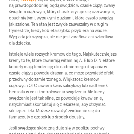
najprawdopodobniej będą swędzić w czasie ciąży; zwany
świądem ciążowym, który charakteryzuje się czerwonymi,
opuchniętymi, wypukłymi guzkami, które często swędzą
jak szalone. Ten stan jest zwykle zauważalny w drugim
trymestrze, kiedy kobieta szybko przybiera na wadze.
Wygląda jak wysypka, ale nie jest zaraźliwa ani szkodliwa
dla dziecka.
Istnieje wiele różnych kremów do tego. Najskuteczniejsze
kremy to te, które zawierają witaminę A, E lub D. Niektóre
kobiety mają tendencję do nadmiernego drapania w
czasie ciąży z powodu drapania, co może przynieść efekt
przeciwny do zamierzonego. Większość kremów
ciążowych OTC zawiera kwas salicylowy lub nadtlenek
benzoilu w celu kontrolowania swędzenia. Ale kiedy
swędzenie jest tak silne, że powoduje krwawienie,
natychmiast skontaktuj się z lekarzem, aby otrzymać
silniejsze leki. Możesz rozważyć zwrócenie się do
farmaceuty o czopek lub środek doustny.
Jeśli swędząca skóra znajduje się w pobliżu pochwy