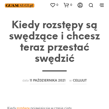
0
0
Kiedy rozstępy są
swędzące i chcesz
teraz przestać
swędzić
data
w
11 PAŹDZIERNIKA 2021
CELLULIT
Kiedy
rozstępy
pojawiają się w czasie ciąży,