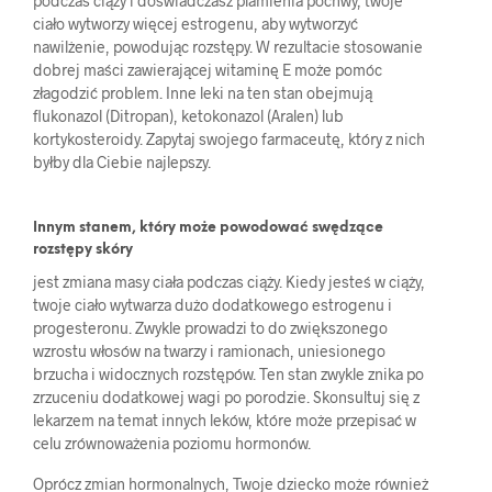
podczas ciąży i doświadczasz plamienia pochwy, twoje
ciało wytworzy więcej estrogenu, aby wytworzyć
nawilżenie, powodując rozstępy. W rezultacie stosowanie
dobrej maści zawierającej witaminę E może pomóc
złagodzić problem. Inne leki na ten stan obejmują
flukonazol (Ditropan), ketokonazol (Aralen) lub
kortykosteroidy. Zapytaj swojego farmaceutę, który z nich
byłby dla Ciebie najlepszy.
Innym stanem, który może powodować swędzące
rozstępy skóry
jest zmiana masy ciała podczas ciąży. Kiedy jesteś w ciąży,
twoje ciało wytwarza dużo dodatkowego estrogenu i
progesteronu. Zwykle prowadzi to do zwiększonego
wzrostu włosów na twarzy i ramionach, uniesionego
brzucha i widocznych rozstępów. Ten stan zwykle znika po
zrzuceniu dodatkowej wagi po porodzie. Skonsultuj się z
lekarzem na temat innych leków, które może przepisać w
celu zrównoważenia poziomu hormonów.
Oprócz zmian hormonalnych, Twoje dziecko może również