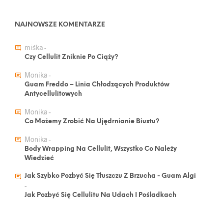
NAJNOWSZE KOMENTARZE
miśka
-
Czy Cellulit Zniknie Po Ciąży?
Monika
-
Guam Freddo – Linia Chłodzących Produktów
Antycellulitowych
Monika
-
Co Możemy Zrobić Na Ujędrnianie Biustu?
Monika
-
Body Wrapping Na Cellulit, Wszystko Co Należy
Wiedzieć
Jak Szybko Pozbyć Się Tłuszczu Z Brzucha - Guam Algi
-
Jak Pozbyć Się Cellulitu Na Udach I Pośladkach