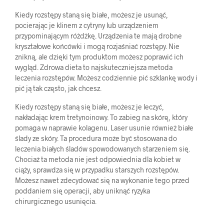
Kiedy rozstępy staną się białe, możesz je usunąć,
pocierając je klinem z cytryny lub urządzeniem
przypominającym różdżkę. Urządzenia te mają drobne
kryształowe końcówki i mogą rozjaśniać rozstępy. Nie
znikną, ale dzięki tym produktom możesz poprawić ich
wygląd. Zdrowa dieta to najskuteczniejsza metoda
leczenia rozstępów. Możesz codziennie pić szklankę wody i
pić ją tak często, jak chcesz.
Kiedy rozstępy staną się białe, możesz je leczyć,
nakładając krem tretynoinowy. To zabieg na skórę, który
pomaga w naprawie kolagenu. Laser usunie również białe
ślady ze skóry. Ta procedura może być stosowana do
leczenia białych śladów spowodowanych starzeniem się.
Chociaż ta metoda nie jest odpowiednia dla kobiet w
ciąży, sprawdza się w przypadku starszych rozstępów.
Możesz nawet zdecydować się na wykonanie tego przed
poddaniem się operacji, aby uniknąć ryzyka
chirurgicznego usunięcia.