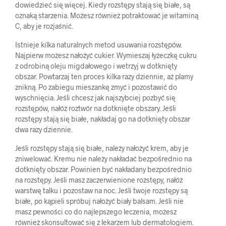
dowiedzieć się więcej. Kiedy rozstępy stają się białe, są
oznaką starzenia. Możesz również potraktować je witaminą
C, aby je rozjaśnić.
Istnieje kilka naturalnych metod usuwania rozstępów.
Najpierw możesz nałożyć cukier. Wymieszaj łyżeczkę cukru
z odrobiną oleju migdałowego i wetrzyj w dotknięty
obszar. Powtarzaj ten proces kilka razy dziennie, aż plamy
znikną. Po zabiegu mieszankę zmyć i pozostawić do
wyschnięcia. Jeśli chcesz jak najszybciej pozbyć się
rozstępów, nałóż roztwór na dotknięte obszary. Jeśli
rozstępy stają się białe, nakładaj go na dotknięty obszar
dwa razy dziennie.
Jeśli rozstępy stają się białe, należy nałożyć krem, aby je
zniwelować. Kremu nie należy nakładać bezpośrednio na
dotknięty obszar. Powinien być nakładany bezpośrednio
na rozstępy. Jeśli masz zaczerwienione rozstępy, nałóż
warstwę talku i pozostaw na noc. Jeśli twoje rozstępy są
białe, po kąpieli spróbuj nałożyć biały balsam. Jeśli nie
masz pewności co do najlepszego leczenia, możesz
również skonsultować się z lekarzem lub dermatologiem.