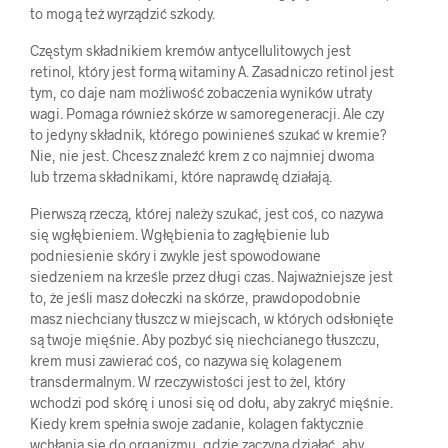
to mogą też wyrządzić szkody.
Częstym składnikiem kremów antycellulitowych jest
retinol, który jest formą witaminy A. Zasadniczo retinol jest
tym, co daje nam możliwość zobaczenia wyników utraty
wagi. Pomaga również skórze w samoregeneracji. Ale czy
to jedyny składnik, którego powinieneś szukać w kremie?
Nie, nie jest. Chcesz znaleźć krem z co najmniej dwoma
lub trzema składnikami, które naprawdę działają.
Pierwszą rzeczą, której należy szukać, jest coś, co nazywa
się wgłębieniem. Wgłębienia to zagłębienie lub
podniesienie skóry i zwykle jest spowodowane
siedzeniem na krześle przez długi czas. Najważniejsze jest
to, że jeśli masz dołeczki na skórze, prawdopodobnie
masz niechciany tłuszcz w miejscach, w których odsłonięte
są twoje mięśnie. Aby pozbyć się niechcianego tłuszczu,
krem musi zawierać coś, co nazywa się kolagenem
transdermalnym. W rzeczywistości jest to żel, który
wchodzi pod skórę i unosi się od dołu, aby zakryć mięśnie.
Kiedy krem spełnia swoje zadanie, kolagen faktycznie
wchłania się do organizmu, gdzie zaczyna działać, aby