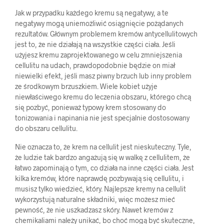
Jak w przypadku każdego kremu są negatywy, a te
negatywy mogą uniemożliwić osiągnięcie pożądanych
rezultatów. Głównym problemem kremów antycellulitowych
jest to, że nie działają na wszystkie części ciała. Jeśli
użyjesz kremu zaprojektowanego w celu zmniejszenia
cellulitu na udach, prawdopodobnie będzie on miał
niewielki efekt, jeśli masz piwny brzuch lub inny problem
ze środkowym brzuszkiem. Wiele kobiet użyje
niewłaściwego kremu do leczenia obszaru, którego chcą
się pozbyć, ponieważ typowy krem stosowany do
tonizowania i napinania nie jest specjalnie dostosowany
do obszaru cellulitu.
Nie oznacza to, że krem na cellulit jest nieskuteczny. Tyle,
że ludzie tak bardzo angażują się w walkę z cellulitem, że
łatwo zapominają o tym, co działa na inne części ciała. Jest
kilka kremów, które naprawdę pozbywają się cellulitu, i
musisz tylko wiedzieć, który. Najlepsze kremy na cellulit
wykorzystują naturalne składniki, więc możesz mieć
pewność, że nie uszkadzasz skóry. Nawet kremów z
chemikaliami należy unikać, bo choć mogą być skuteczne,