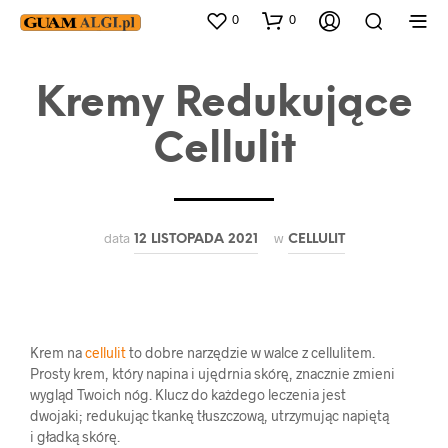
0
0
Kremy Redukujące
Cellulit
data
w
12 LISTOPADA 2021
CELLULIT
Krem na
cellulit
to dobre narzędzie w walce z cellulitem.
Prosty krem, który napina i ujędrnia skórę, znacznie zmieni
wygląd Twoich nóg. Klucz do każdego leczenia jest
dwojaki; redukując tkankę tłuszczową, utrzymując napiętą
i gładką skórę.