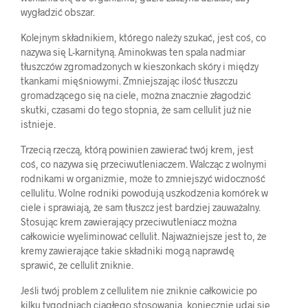
wygładzić obszar.
Kolejnym składnikiem, którego należy szukać, jest coś, co
nazywa się L-karnityną. Aminokwas ten spala nadmiar
tłuszczów zgromadzonych w kieszonkach skóry i między
tkankami mięśniowymi. Zmniejszając ilość tłuszczu
gromadzącego się na ciele, można znacznie złagodzić
skutki, czasami do tego stopnia, że sam cellulit już nie
istnieje.
Trzecią rzeczą, którą powinien zawierać twój krem, jest
coś, co nazywa się przeciwutleniaczem. Walcząc z wolnymi
rodnikami w organizmie, może to zmniejszyć widoczność
cellulitu. Wolne rodniki powodują uszkodzenia komórek w
ciele i sprawiają, że sam tłuszcz jest bardziej zauważalny.
Stosując krem zawierający przeciwutleniacz można
całkowicie wyeliminować cellulit. Najważniejsze jest to, że
kremy zawierające takie składniki mogą naprawdę
sprawić, że cellulit zniknie.
Jeśli twój problem z cellulitem nie zniknie całkowicie po
kilku tygodniach ciągłego stosowania, koniecznie udaj się