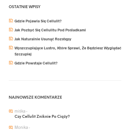
OSTATNIE WPISY
Gdzie Pojawia Się Cellulit?
Jak Pozbyć Się Cellulitu Pod Pośladkami
Jak Naturalnie Usunąć Rozstępy
Wyszczuplające Lustro, Które Sprawi, Że Będziesz Wyglądać
Szczuplej
Gdzie Powstaje Cellulit?
NAJNOWSZE KOMENTARZE
miśka
-
Czy Cellulit Zniknie Po Ciąży?
Monika
-