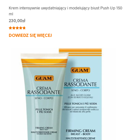
Krem intensywnie uwydatniający i modelujący biust Push Up 150
ml
230,00
zł
Oceniony
3
DOWIEDZ SIĘ WIĘCEJ
5.00
na 5
na
podstawie
ocen
klientów