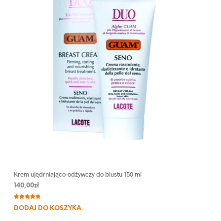
Krem ujędrniająco-odżywczy do biustu 150 ml
140,00
zł
Oceniony
3
DODAJ DO KOSZYKA
5.00
na 5
na