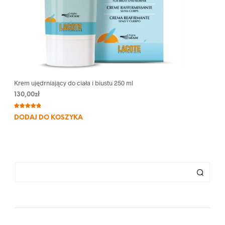
Krem ujędrniający do ciała i biustu 250 ml
130,00
zł
Oceniony
3
DODAJ DO KOSZYKA
5.00
na 5
na
podstawie
ocen
klientów