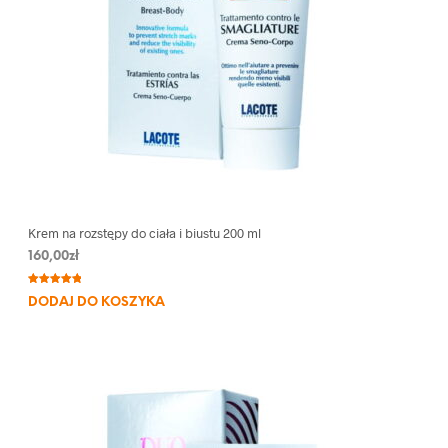
Krem na rozstępy do ciała i biustu 200 ml
160,00
zł
Oceniony
3
DODAJ DO KOSZYKA
5.00
na 5
na
podstawie
ocen
klientów