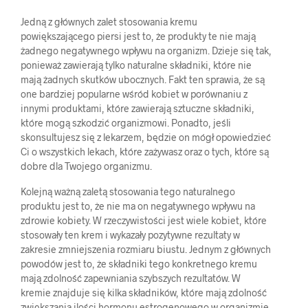
Jedną z głównych zalet stosowania kremu
powiększającego piersi jest to, że produkty te nie mają
żadnego negatywnego wpływu na organizm. Dzieje się tak,
ponieważ zawierają tylko naturalne składniki, które nie
mają żadnych skutków ubocznych. Fakt ten sprawia, że ​​są
one bardziej popularne wśród kobiet w porównaniu z
innymi produktami, które zawierają sztuczne składniki,
które mogą szkodzić organizmowi. Ponadto, jeśli
skonsultujesz się z lekarzem, będzie on mógł opowiedzieć
Ci o wszystkich lekach, które zażywasz oraz o tych, które są
dobre dla Twojego organizmu.
Kolejną ważną zaletą stosowania tego naturalnego
produktu jest to, że nie ma on negatywnego wpływu na
zdrowie kobiety. W rzeczywistości jest wiele kobiet, które
stosowały ten krem ​​i wykazały pozytywne rezultaty w
zakresie zmniejszenia rozmiaru biustu. Jednym z głównych
powodów jest to, że składniki tego konkretnego kremu
mają zdolność zapewniania szybszych rezultatów. W
kremie znajduje się kilka składników, które mają zdolność
zwiększania ilości hormonu estrogenowego w organizmie,