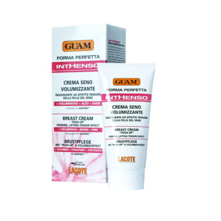
podstawie
ocen
klientów